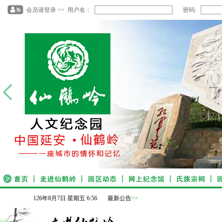
会员请登录 >> 用户名：
密码:
126
年
8
月
7
日
星期五
6
:
56
最新公告
>>