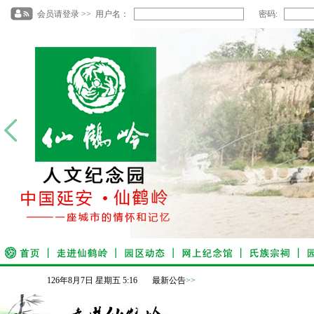
会员请登录 >> 用户名：
密码:
126
年
8
月
7
日
星期五
5
:
16
最新公告
>>