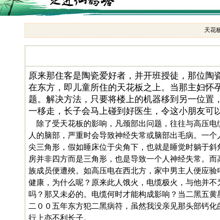
天花
原来那住客是陶瓷爱好者，并开班授徒，那位陶
在东方，即儿童所住的天花板之上。当那主妇怀
题。解决方法，只要将楼上的机器移到另一位置
一移走，长子会马上碰到好医生，令这小朋友可
除了受天花板的影响，凡颈部出问题，往往与高压电
人的脑部，严重时会导致神经失常或脑部出毛病。一个
尖三角形，假如睡床位于尖角下，也就是睡觉时躺于斜
房并非四方而是三角形，也是导致一个人神经失常。而
族成员便遭殃。如高压电在西北方，家中男主人便应验
健康，为什么呢？原来此人饿火，电缆极火，与他并不
吗？那又未必的。电缆何时才能构成影响？当二黑五黄
二００五年东方犯二黑病符，虽然我没亲见那头部钙化
行上亦不利长子。