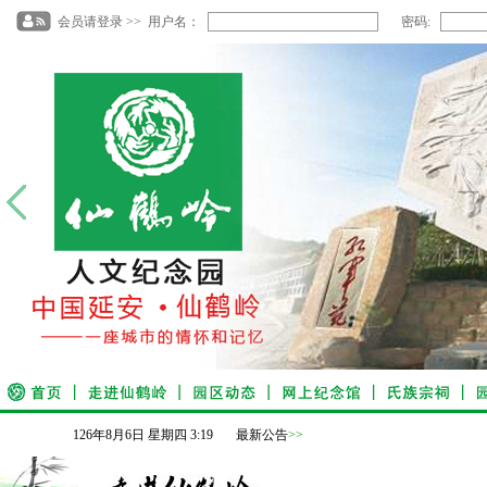
会员请登录 >> 用户名：
密码:
126
年
8
月
6
日
星期四
3
:
19
最新公告
>>