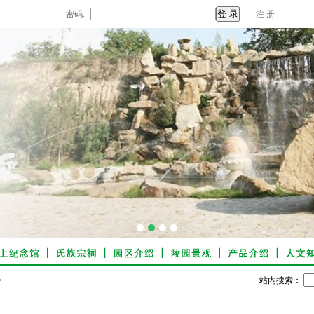
密码:
注 册
1
2
3
4
>
站内搜索：