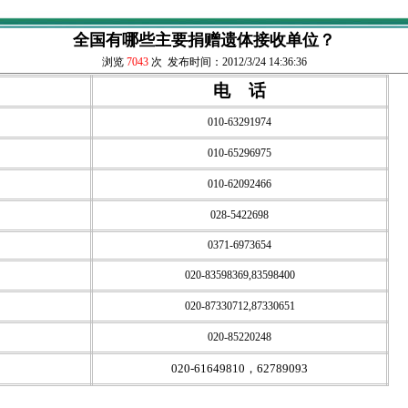
全国有哪些主要捐赠遗体接收单位？
浏览
7043
次 发布时间：2012/3/24 14:36:36
电
话
010-63291974
010-65296975
010-62092466
028-5422698
0371-6973654
020-83598369,83598400
020-87330712,87330651
020-85220248
020-61649810，62789093