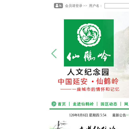
会员请登录 >> 用户名：
126
年
8
月
6
日
星期四
5
:
54
最新公告
>