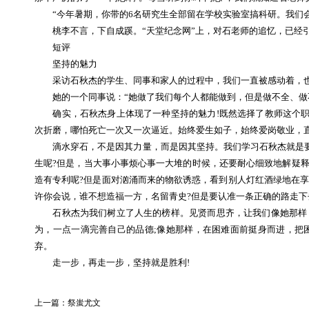
“今年暑期，你带的6名研究生全部留在学校实验室搞科研。我们会
桃李不言，下自成蹊。“天堂纪念网”上，对石老师的追忆，已经引
短评
坚持的魅力
采访石秋杰的学生、同事和家人的过程中，我们一直被感动着，也
她的一个同事说：“她做了我们每个人都能做到，但是做不全、做
确实，石秋杰身上体现了一种坚持的魅力!既然选择了教师这个职
次折磨，哪怕死亡一次又一次逼近。始终爱生如子，始终爱岗敬业，
滴水穿石，不是因其力量，而是因其坚持。我们学习石秋杰就是要
生呢?但是，当大事小事烦心事一大堆的时候，还要耐心细致地解疑
造有专利呢?但是面对汹涌而来的物欲诱惑，看到别人灯红酒绿地在享
许你会说，谁不想造福一方，名留青史?但是要认准一条正确的路走
石秋杰为我们树立了人生的榜样。见贤而思齐，让我们像她那样，
为，一点一滴完善自己的品德;像她那样，在困难面前挺身而进，把
弃。
走一步，再走一步，坚持就是胜利!
上一篇：
祭蚩尤文