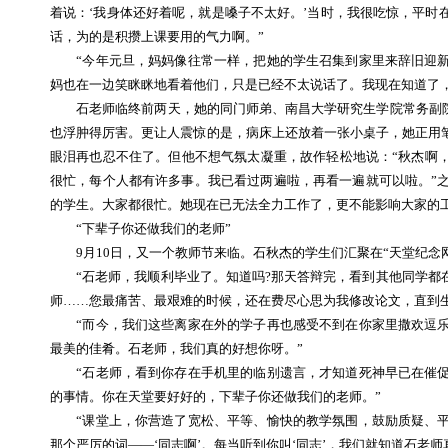
着说：‘我身体还好着呢，就是嗓子不太好。’当时，我很吃惊，平
话，为的是积攒上课要用的气力啊。”
“今年元旦，妈妈像往常一样，把她的学生召集到家里来辞旧迎新
妈也在一边笑眯眯地看着他们，只是已经不太说话了。我现在知道了
石老师临终前两天，她的同门师弟、南昌大学研究生学院常务副院长
也浮肿得厉害。更让人震惊的是，病床上还放着一张小桌子，她正用
眼泪再也忍不住了。但他不想气氛太凝重，故作轻松地说：“秋杰啊
很忙，每个人都有许多事。我已看过两遍啦，再看一遍就可以啦。”
的学生。大家都很忙。她现在已无法全力工作了，更不能影响大家的
“下辈子你还做我们的老师”
9月10日，又一个教师节来临。石秋杰的学生们汇聚在“天堂纪念网
“石老师，我顺利毕业了。知道吗?那天答辩完，看到其他同学都在
师……您最痛苦、最艰难的时候，还在费尽心思为我修改论文，直到生
“而今，我们这些离家在外的学子再也感受不到在你家里撒欢逗乐
最美的佳肴。石老师，我们真的好想你呀。”
“石老师，看到你存在手机里的临别遗言，才知道死神早已在催促
的事情。你在天堂要好好的，下辈子你还做我们的老师。”
“课堂上，你营造了宽松、平等、愉快的教学氛围，鼓励质疑、平
那个严厉的词——‘同志啊’。每当听到你叫‘同志’，我们就知道石老师