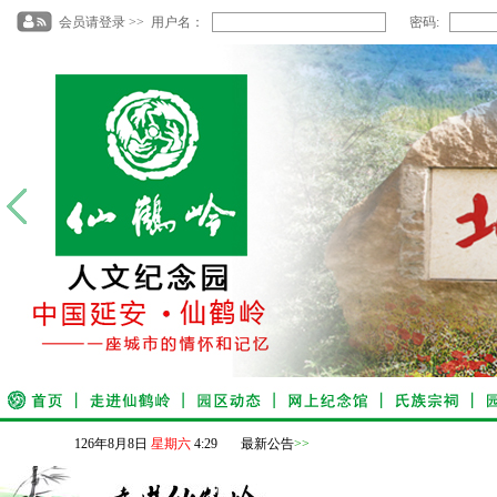
会员请登录 >> 用户名：
密码:
126
年
8
月
8
日
星期六
4
:
29
最新公告
>>