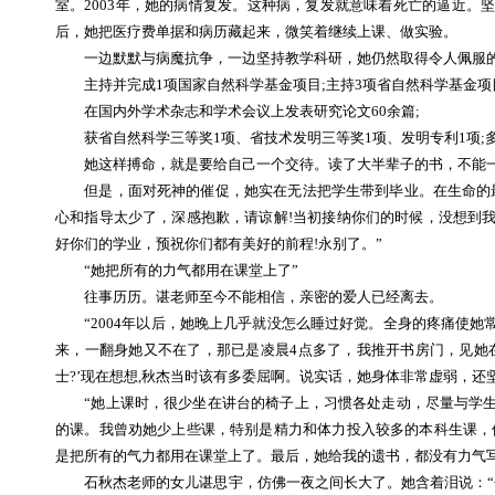
室。2003年，她的病情复发。这种病，复发就意味着死亡的逼近
后，她把医疗费单据和病历藏起来，微笑着继续上课、做实验。
一边默默与病魔抗争，一边坚持教学科研，她仍然取得令人佩服
主持并完成1项国家自然科学基金项目;主持3项省自然科学基金项目
在国内外学术杂志和学术会议上发表研究论文60余篇;
获省自然科学三等奖1项、省技术发明三等奖1项、发明专利1项;多
她这样搏命，就是要给自己一个交待。读了大半辈子的书，不能一
但是，面对死神的催促，她实在无法把学生带到毕业。在生命的最
心和指导太少了，深感抱歉，请谅解!当初接纳你们的时候，没想到
好你们的学业，预祝你们都有美好的前程!永别了。”
“她把所有的力气都用在课堂上了”
往事历历。谌老师至今不能相信，亲密的爱人已经离去。
“2004年以后，她晚上几乎就没怎么睡过好觉。全身的疼痛使她
来，一翻身她又不在了，那已是凌晨4点多了，我推开书房门，见她
士?’现在想想,秋杰当时该有多委屈啊。说实话，她身体非常虚弱，还
“她上课时，很少坐在讲台的椅子上，习惯各处走动，尽量与学生
的课。我曾劝她少上些课，特别是精力和体力投入较多的本科生课，
是把所有的气力都用在课堂上了。最后，她给我的遗书，都没有力气
石秋杰老师的女儿谌思宇，仿佛一夜之间长大了。她含着泪说：“去