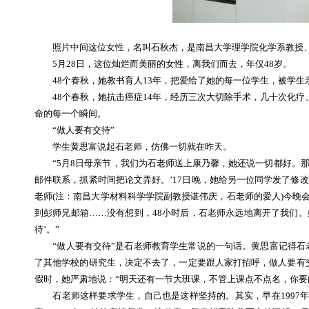
照片中间这位女性，名叫石秋杰，是南昌大学理学院化学系教授、
5月28日，这位灿烂而美丽的女性，离我们而去，年仅48岁。
48个春秋，她教书育人13年，把爱给了她的每一位学生，被学生亲
48个春秋，她抗击癌症14年，经历三次大切除手术，几十次化疗
命的每一个瞬间。
“做人要有交待”
学生黄思富说起石老师，仿佛一切就在昨天。
“5月8日母亲节，我们为石老师送上康乃馨，她还说一切都好。那几
邮件联系，抓紧时间把论文弄好。’17日晚，她给另一位同学发了修
老师(注：南昌大学材料科学学院副教授谌伟庆，石老师的爱人)今晚会
到彭师兄邮箱……没有想到，48小时后，石老师永远地离开了我们
待’。”
“做人要有交待”是石老师教育学生常说的一句话。黄思富记得石老
了其他学校的研究生，决定不去了，一定要跟人家打招呼，做人要有
假时，她严肃地说：“明天还有一节大班课，不管上课点不点名，你要
石老师这样要求学生，自己也是这样坚持的。其实，早在1997年