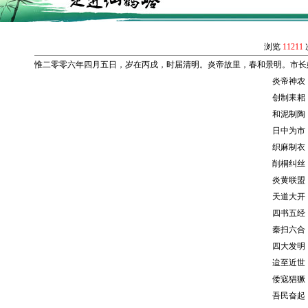
浏览
11211
惟二零零六年四月五日，岁在丙戌，时届清明。炎帝故里，春和景明。市长
炎帝神农，
创制耒耜，
和泥制陶，
日中为市，
织麻制衣，
削桐纠丝，
炎黄联盟，
天道大开，
四书五经，
秦扫六合，
四大发明，
迨至近世，
倭寇猖獗，
吾民奋起，