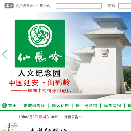
会员请登录 >> 用户名：
密码:
126
年
8
月
8
日
星期六
10
:
19
最新公告
>>