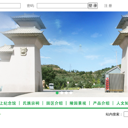
密码:
注 册
1
2
3
4
>
站内搜索：