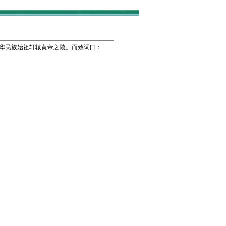
华民族始祖轩辕黄帝之陵。而致词曰：