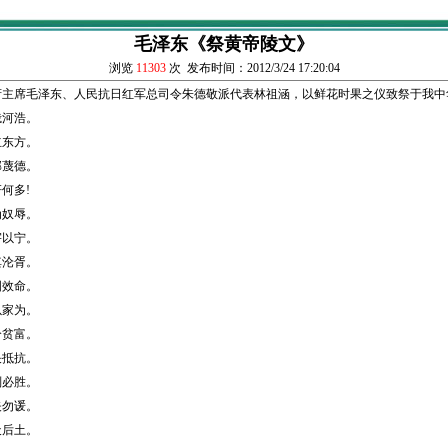
毛泽东《祭黄帝陵文》
浏览
11303
次 发布时间：2012/3/24 17:20:04
府主席毛泽东、人民抗日红军总司令朱德敬派代表林祖涵，以鲜花时果之仪致祭于我中
河浩。
东方。
蔑德。
何多!
奴辱。
以宁。
沦胥。
效命。
家为。
贫富。
抵抗。
必胜。
勿谖。
后土。