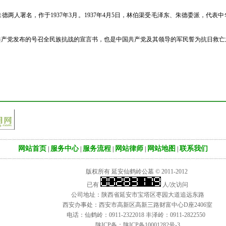
人署名，作于1937年3月。1937年4月5日，林伯渠受毛泽东、朱德委派，代表
党发布的号召全民族抗战的宣言书，也是中国共产党及其领导的军民誓为抗日救亡之
网站首页
服务中心
服务流程
网站律师
网站地图
联系我们
|
|
|
|
|
版权所有 延安仙鹤岭公墓 © 2011-2012
已有
人/次访问
公司地址：陕西省延安市宝塔区枣园大道追远东路
西安办事处：西安市高新区高新三路财富中心D座2406室
电话：仙鹤岭：0911-2322018 丰泽岭：0911-2822550
陕ICP备：
陕ICP备10001282号-3