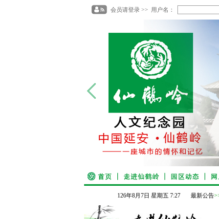
会员请登录 >> 用户名：
126
年
8
月
7
日
星期五
7
:
27
最新公告
>