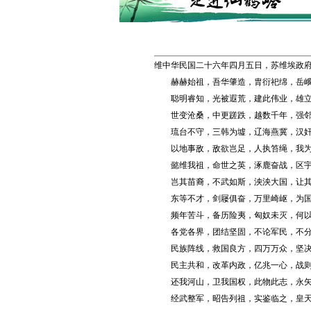
维中华民国二十六年四月五日，苏维埃政
赫赫始祖，吾华肇造，胄衍祀绵，岳峨
聪明睿知，光被遐荒，建此伟业，雄立
世变沧桑，中更蹉跌，越数千年，强邻
琉台不守，三韩为墟，辽海燕冀，汉奸
以地事敌，敌欲岂足，人执笞绳，我为
懿维我祖，命世之英，涿鹿奋战，区宇
岂其苗裔，不武如斯，泱泱大国，让其
东等不才，剑屦俱奋，万里崎岖，为国
频年苦斗，备历险夷，匈奴未灭，何以
各党各界，团结坚固，不论军民，不分
民族阵线，救国良方，四万万众，坚决
民主共和，改革内政，亿兆一心，战则
还我河山，卫我国权，此物此志，永矢
经武整军，昭告列祖，实鉴临之，皇天