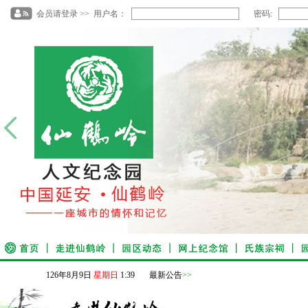
会员请登录 >> 用户名：
密码:
126
年
8
月
9
日
星期日
1
:
39
最新公告
>>