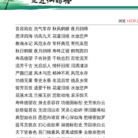
浏览
14150
音容宛在
浩气常存
秋风鹤唳
夜月鹃啼
恩泽四海
功高九天
花凝泪痕
水放悲声
教诲永记
风范永存
常怀典范
寄托哀思
秋日鹤唳
夜月鹃啼
寿终正寝
鹤驾西归
寿高德望
子肖孙贤
千秋忠烈
百世流芳
流芳千古
光启后人
情怀旧雨
泪洒凄凉
严颜已逝
风木与悲
精神不死
风范永存
功德无量
青史永垂
名流后世
德及乡里
留芳百世
遗爱千秋
花凝泪痕
水放悲声
花落水流
兰摧玉折
悲歌动地
哀乐惊天
寿终德望在
身去音容存
功德国标彤
史芳依白云
欲祭疑君在
无语泪沾衣
哭灵心欲碎
弹泪眼将枯
典型如在目
悉思向谁宣
疼心深似海
愁绪密如罗
提耳言犹在
扪心齿欲寒
淑德标彤史
芳踪依白云
天下皆春色
吾门独素风
星离成恨事
去散奈愁何