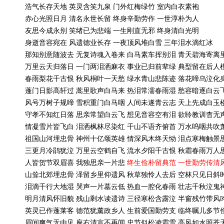
浩气长存天地
英灵含笑九泉
门外红梅绿竹
室内白衣素袍
赤心光照日月
清名永世长留
终身辛勤劳作
一世淳朴为人
友思今成永别
笑绪已为悲端
一生刚直无邪
终身清白光明
身逝音容宛在
风遗德业长存
一夜顶风堆白雪
三年泪水滴红冰
那知别意随波去
无复诗魂入卷来
白马素车挥别泪
青天碧海寄离
万里云天归落日
一门两泪洒麻衣
事业已归前辈绿
典型留在后人
春雨梨花千古恨
秋风桐叶一天愁
绿水青山悲陈迹
落花啼乌泣化
蓬门日影高轩过
蒿里歌声白马来
热泪常濡春雨湿
愁容暗逐白云
风号万树子规啼
雪积重门白马咽
人间未遂青云志
天上先成白玉
守孝不知红日落
思亲常望白云飞
想见音容空有泪
欲聆教训杳无
情凝雪片皆飞白
泪洒枫林尽染红
千山不语齐俯首
万水呜咽共吹
祖国山河埋忠骨
神州十亿颂英雄
情深风木终天恸
泪点寒梅触景
三更月冷鹃犹泣
万里云空鹤自飞
流水夕阳千古恨
秋霜春雨万人
人皆贺节双眉喜
我独思亲一片悲
终生俭朴留典范
一世勤劳传清
山耸北郊埋忠骨
泽留乡里仰遗风
秋草独怜人去后
空林只见日斜
泪滴千行大地湿
哭声一片墓云低
热血一腔化春雨
壮志千秋泣鬼
明月清风怀旧貌
残山剩水读遗诗
三径寒松含露泣
半窗残竹带风
英灵已作蓬莱客
德范犹薰政乡人
生前爱国勤劳支
临终嘱儿多节
眉间爽气无由见
座右清言不再闻
忠节似松凌霜雪
高风如水照苍