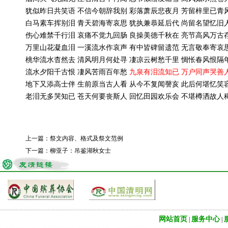
犹似昨日共笑语
不信今朝辞我别
彩落萧辰悲夜月
芳留梓里已青
白马素车挥别泪
青天碧海寄哀思
犹执兼恭延后代
尚留名望忆旧
伤心难禁千行泪
哀痛不觉九回肠
良操美德千秋在
亮节高风万古
万里山花凝血泪
一溪流水作哀声
有中皆碑留遗范
无言敬奉寄哀
桃华流水杳然去
清风明月何处寻
凄凉云树愁千里
惆怅春风恨隔
流水夕阳千古恨
凄风苦雨百年愁
九泉有泪流知已
万户同声哭善
地下又添高士伴
生前原当古人看
从今不复闻謦亥
此后何堪忆笑
老泪无多哭知已
苍天何要丧斯人
回忆田园欢乐会
不堪樽洒故人
上一篇：
祭文内容、格式及祭文范例
下一篇：
柳亚子：吊鉴湖秋女士
网站首页
服务中心
|
|