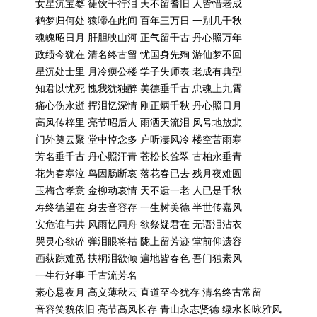
女星沉宝婺
徒饮千行泪
天不留耆旧
人皆惜老成
鹤梦归何处
猿啼在此间
百年三万日
一别几千秋
魂魄昭日月
肝胆映山河
正气留千古
丹心照万年
政绩今犹在
清名终古留
忧国身先殉
游仙梦不回
星沉处士里
月冷瘐公楼
学子失师表
老成有典型
知君以忧死
愧我犹独醉
美德垂千古
忠魂上九霄
痛心伤永逝
挥泪忆深情
刚正炳千秋
丹心照日月
高风传梓里
亮节昭后人
雨洒天流泪
风号地放悲
门外奠云聚
堂中悼念多
户听凄风冷
楼空苦雨寒
芳名垂千古
丹心照汗青
苍松长耸翠
古柏永垂青
花为春寒泣
鸟因肠断哀
落花春已去
残月夜难圆
玉梅含孝意
金柳动哀情
天不遗一老
人已是千秋
寿终德望在
身去音容存
一生树美德
半世传嘉风
安危谁与共
风雨忆同舟
欲祭疑君在
无语泪沾衣
哭灵心欲碎
弹泪眼将枯
陇上留芳迹
堂前仰遗容
画荻踪难觅
扶桐泪欲倾
遍地皆春色
吾门独素风
一生行好事
千古流芳名
素心悬夜月
高义薄秋云
直道至今犹存
清名终古常留
音容笑貌依旧
亮节高风长存
青山永志贤德
绿水长咏雅风